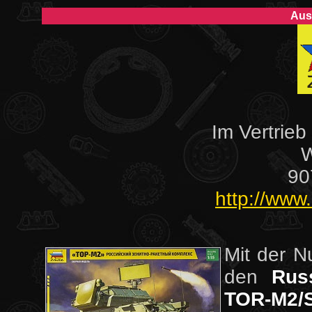
Aus
Im Vertrieb
W
90
http://www
Mit der 
den
Rus
TOR-M2/S