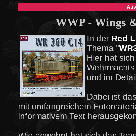
Aus
WWP - Wings & 
In der
Red L
Thema "
WR3
Hier hat si
Wehrmachts 
und im Detail
Dabei ist da
mit umfangreichem Fotomateria
informativem Text herausgek
Wie gewohnt hat sich das Team