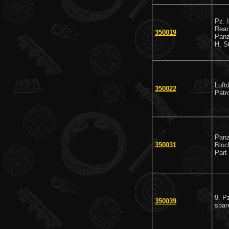
Pz. I
Rear
350019
Panze
H, S
Luftd
350022
Patr
Panz
350031
Bloc
Part
9. Pz
350039
spar