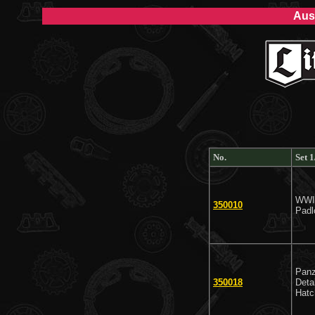
Aus
No.
Set 
WWII
350010
Padl
Panze
350018
Deta
Hatc