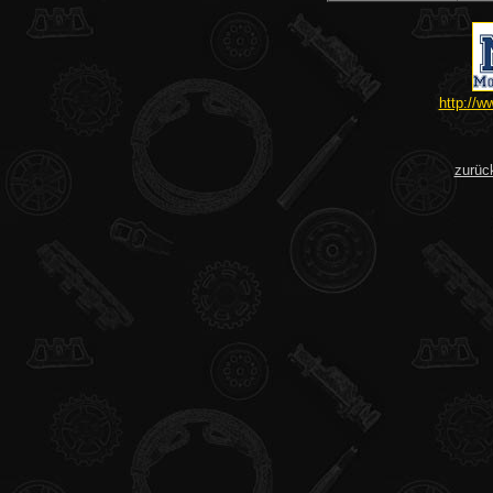
http://w
zurüc