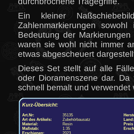
durchbrochene Tragegriffe.
Ein kleiner Naßschiebebild
Zahlenmarkierungen sowohl 
Bedeutung der Markierungen h
waren sie wohl nicht immer an
etwas abgescheuert dargestell
Dieses Set stellt auf alle Fäl
oder Dioramenszene dar. Da w
schnell bemalt und verwendet
Kurz-Übersicht:
Art.Nr:
35135
Herste
Art des Artikels:
Zubehörbausatz
Land:
Material:
Resin
Preis
Maßstab:
1:35
Ersch
Erschienen:
2023