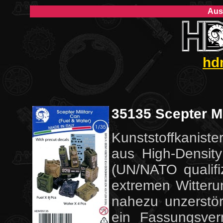
Aus
hd
35135 Scepter Mi
Kunststoffkaniste
aus High-Density
(UN/NATO qualifiz
extremen Witteru
nahezu unzerstö
ein Fassungsver