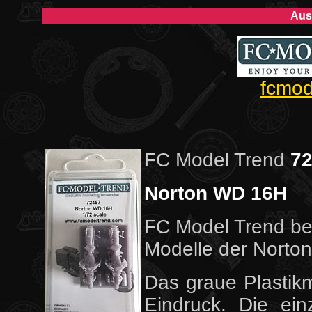
Aus
fcmod
FC Model Trend
7
Norton WD 16H
FC Model Trend bes
Modelle der Norto
Das graue Plastik
Eindruck. Die ein