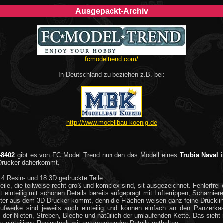
Ausgepackt-Archiv
fcmodeltrend.com/
In Deutschland zu beziehen z.B. bei:
http://www.modellbau-koenig.de
48402
gibt es von FC Model Trend nun den das Modell eines
Trubia Naval
i
Drucker daherkommt.
 4 Resin- und 18 3D gedruckte Teile.
ile, die teilweise recht groß und komplex sind, sit ausgezeichnet. Fehlerfre
 einteilig mit schönen Details bereits aufgeprägt mit Lüfterrippen, Scharnier
er aus dem 3D Drucker kommt, denn die Flächen weisen ganz feine Drucklinie
aufwerke sind jeweils auch einteilig und können einfach an den Panzerkas
 der Nieten, Streben, Bleche und natürlich der umlaufenden Kette. Das sieht r
s einteiliges Resinstück mit entsprechenden Details enthalten.