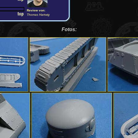
Review von:
Thomas Hartwig
Fotos: