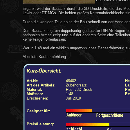
Ergänzt wird der Bausatz durch die 3D Druckteile, die das Mod
Lewis oder DT MGs. Die beiden großen Kettenabdeckbleche sind 
Durch die wenigen Teile sollte der Bau schnell von der Hand ge
Dem Bausatz liegt ein doppelseitig gedruckter DIN A5 Bogen bei
nationalen Armee zeigt und auf der anderen Seite eine Teileüber
keine Fragen offenlassen.
Wer in 1:48 mal ein wirklich ungewöhnliches Panzerfahrzeug sucht
Absolute Kaufempfehlung.
Kurz-Übersicht:
Art.Nr:
48402
Her
Art des Artikels:
Zubehörsatz
La
Material:
Resin/3D Druck
Pr
Maßstab:
1:48
Er
Erschienen:
Juli 2019
Geeignet für:
Preis/Leistung: