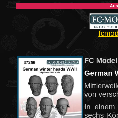
Aus
fcmod
FC Model
German W
Mittlerwei
von vers
In einem 
sechs Köp