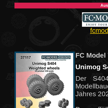
Aus
fcmod
FC Model
Unimog S
Der S40
Modellba
Jahres 2022