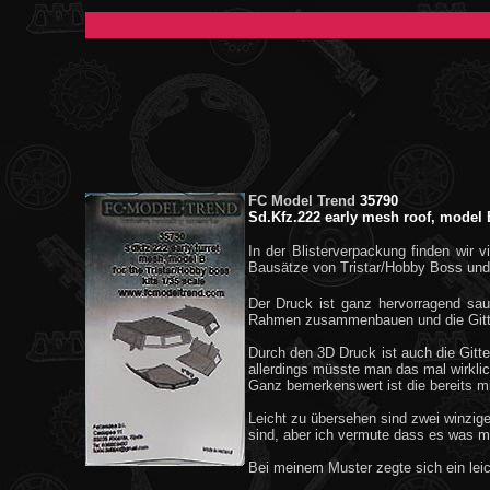
FC Model Trend
35790
Sd.Kfz.222 early mesh roof, model 
In der Blisterverpackung finden wir 
Bausätze von Tristar/Hobby Boss und st
Der Druck ist ganz hervorragend sa
Rahmen zusammenbauen und die Gitte
Durch den 3D Druck ist auch die Gitter
allerdings müsste man das mal wirklich
Ganz bemerkenswert ist die bereits m
Leicht zu übersehen sind zwei winzig
sind, aber ich vermute dass es was mit
Bei meinem Muster zegte sich ein leic