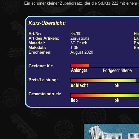
Ein schöner kleiner Zubehörsatz, der die Sd.Kfz.222 mit eine
Kurz-Übersicht:
Art.Nr:
35790
Her
Art des Artikels:
Zurüstsatz
La
Material:
3D Druck
Pr
Maßstab:
1:35
Er
Erschienen:
August 2020
Geeignet für:
Preis/Leistung:
Gesamteindruck: