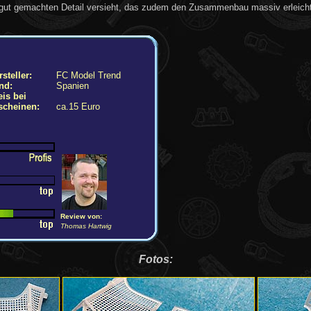
m gut gemachten Detail versieht, das zudem den Zusammenbau massiv erleicht
steller:
FC Model Trend
nd:
Spanien
eis bei
scheinen:
ca.15 Euro
Review von:
Thomas Hartwig
Fotos: