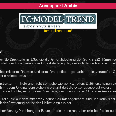
Ausgepackt-Archiv
fcmodeltrend.com/
B
vier 3D Druckteile in 1:35, die die Gitterabdeckung der Sd.Kfz.222 Türme r
ellt die frühe Version der Gitteabdeckung dar, die sich dadurch auszeichnet, 
uber mit dem Rahmen und dem Drahtgeflecht gemacht - kein verstopfen Öf
r einkleben muss.
struktur mit Tiefe und nicht so flache wie bei PE Teilen. Dafür erscheinen die
 mit dem Original vergleichen wie starkt dort die Gitter ausgeprägt waren.
it angedruckte, recht dünne Questrebe, die innen vond er Mitte zum Aussenr
e Teile, die auf dem mittleren Angusstück mit angebracht sind. Ich kann ni
 der Arretierung der beiden Halbteile zu tun hat.
hter Verzug/Durchhang der Bauteile - dies kann man aber (wie bei Resin) auc