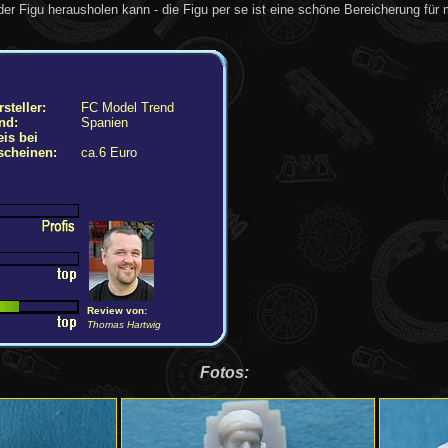
r Figu herausholen kann - die Figu per se ist eine schöne Bereicherung für
steller:
FC Model Trend
nd:
Spanien
eis bei
scheinen:
ca.6 Euro
Review von:
Thomas Hartwig
Fotos: