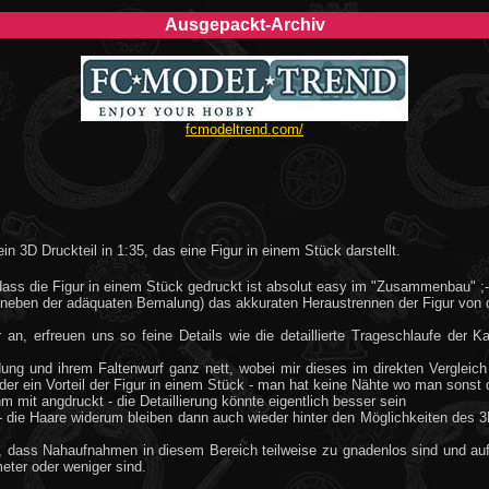
Ausgepackt-Archiv
fcmodeltrend.com/
ein 3D Druckteil in 1:35, das eine Figur in einem Stück darstellt.
dass die Figur in einem Stück gedruckt ist absolut easy im "Zusammenbau" ;-
ch neben der adäquaten Bemalung) das akkuraten Heraustrennen der Figur von 
an, erfreuen uns so feine Details wie die detaillierte Trageschlaufe der 
dung und ihrem Faltenwurf ganz nett, wobei mir dieses im direkten Vergleich 
ieder ein Vorteil der Figur in einem Stück - man hat keine Nähte wo man son
 mit angdruckt - die Detaillierung könnte eigentlich besser sein
- die Haare widerum bleiben dann auch wieder hinter den Möglichkeiten des 3
 dass Nahaufnahmen in diesem Bereich teilweise zu gnadenlos sind und auf 
imeter oder weniger sind.