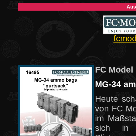
Aus
fcmod
FC Model
MG-34 am
Heute sch
von FC Mo
im Maßsta
sich in