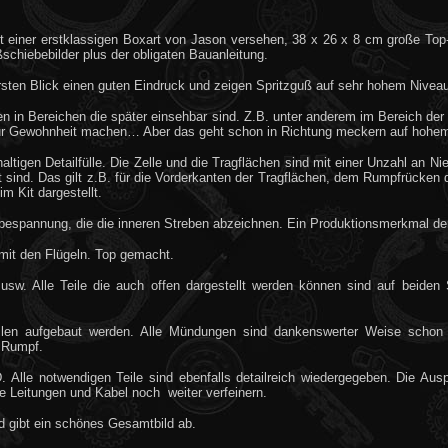
t einer erstklassigen Boxart von Jason versehen, 38 x 26 x 8 cm große Top-O
chiebebilder plus der obligaten Bauanleitung.
rsten Blick einen guten Eindruck und zeigen Spritzguß auf sehr hohem Niveau
en in Bereichen die später einsehbar sind. Z.B. unter anderem im Bereich der
t. zur Gewohnheit machen… Aber das geht schon in Richtung meckern auf hohe
altigen Detailfülle. Die Zelle und die Tragflächen sind mit einer Unzahl an Ni
sind. Das gilt z.B. für die Vorderkanten der Tragflächen, dem Rumpfrücken des
m Kit dargestellt.
espannung, die die inneren Streben abzeichnen. Ein Produktionsmerkmal der 19
mit den Flügeln. Top gemacht.
w. Alle Teile die auch offen dargestellt werden können sind auf beiden
ilen aufgebaut werden. Alle Mündungen sind dankenswerter Weise schon a
 Rumpf.
Alle notwendigen Teile sind ebenfalls detailreich wiedergegeben. Die Auspu
rse Leitungen und Kabel noch weiter verfeinern.
und gibt ein schönes Gesamtbild ab.