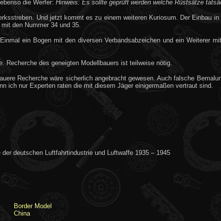
, ebenso die Werfer:
Hinweis: Es sollte geprüft werden welche Rüstsätze tats
streben. Und jetzt kommt es zu einem weiteren Kuriosum. Der Einbau in e
 mit den Nummer 34 und 35.
. Einmal ein Bogen mit den diversen Verbandsabzeichen und ein Weiterer m
. Recherche des geneigten Modellbauers ist teilweise nötig.
enauere Recherche wäre sicherlich angebracht gewesen. Auch falsche Bemal
n ich nur Experten raten die mit diesem Jäger einigermaßen vertraut sind.
 der deutschen Luftfahrtindustrie und Luftwaffe 1935 – 1945
Border Model
China