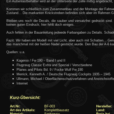
Ein Außenlastbehälter wird an der Unterseite der Zelle mittig angebracht
Kommen wir schließlich zum Zusammenbau und der Montage der Fahrwerks
Zustand… Die markanten Knickstreben befinden sich aber im Rahmen G
Bleiben uns noch die Decals, die sauber und versatzfrei gedruckt sind
keinen guten Eindruck; hier fehlt doch einiges.
Auch fehlen in der Bauanleitung jedwede Farbangaben zu Details. Schade
Fazit: Wir haben ein Modell mit viel Licht, aber auch mit Schatten… G
das manchmal mit der heißen Nadel gestrickt wurde. Den Bau der A-6 kan
Quellen: u.a.
Kageroo / Fw 190 – Band I und II
Flugzeug Classic Extra und Spezial / Verschiedene
Planes and Pilots Bd. 9 / Focke Wulf Fw 190
Merrick, Kenneth A. / Deutsche Flugzeug Cockpits 1935 – 1945
Ullmann, Michael / Oberflächenschutzverfahren und Anstrichstoffe
Internet
Kurz-Übersicht:
Art.Nr:
BF-003
Hersteller:
Art des Artikels:
Komplettbausatz
Land:
Material:
Spritzguss
Preis bei