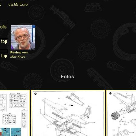
:
ca.65 Euro
Review von:
Mike Kryza
Fotos: