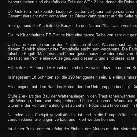
Hervorzuheben sind ebenfalls die Teile der WGr. 21 bei denen die Rohre e
Der Guß (o.a. Kritikpunkte lassen wir außen vor) kann auf ganzer Linie 
Gesamtübersicht nicht vorhanden ist. Dieser kann getrost auf die Seite g
Sehr gut sind die Klarteile der Kanzel die den Namen “Klar” auch verdien
Die im Kit enthaltene PE-Platine birgt eine ganze Reihe von sehr gut ge
Und damit kommen wir zu dem “Instruction Sheet”. Während sich auf der 
diesem Bereich abgedruckte Farbtabelle sucht man vergebens. Die Farb
falschen Begriff “Messerschmitt” kann geschmunzelt werden.) das von die
die falschen Profile eine A-6 zeigen. Aus diesem Grund sind diese nicht im
Hilfreich zur Alterung der Maschine sind die Hinweise dazu im unteren Ber
In insgesamt 18 Schritten soll die 190 fertiggestellt sein, allerdings müs
Alles beginnt mit dem Bau des Motors der drei Untergruppen benötigt. Dies
Stufe 2 erklärt den Bau der Waffenanlagen in den Tragflächen während 
soll. Wenn ja, dann sind entsprechende Löcher zu bohren. Worauf die B
Stummel der Rohrummantelung ist zu sehen. Fotos dazu finden sich im In
Nachdem das Cockpit vervollständigt ist und in die Rumpfhälften ein
verschiedenen Stellungen verbaut und fixiert werden können.
Ist dieser Punkt erreicht erfolgt der Einbau des Motors mit den Motortr