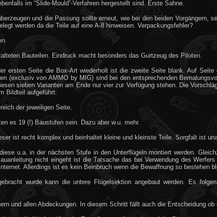
benfalls im “Slide-Mould”-Verfahren hergestellt sind. Erste Sahne.
überzeugen und die Passung sollte erneut, wie bei den beiden Vorgängern, se
elegt werden da die Teile auf eine A-8 hinweisen. Verpackungsfehler?
en.
stalteten Bauteilen. Eindruck macht besonders das Gurtzeug des Piloten.
ersten Seite die Box-Art wiederholt ist die zweite Seite blank. Auf Seite d
en (exclusiv von AMMO by MIG) sind bei den entsprechenden Bemalungsvors
sen sieben Varianten am Ende nur vier zur Verfügung stehen. Die Vorschläge 
 Bildteil aufgeführt.
eich der jeweiligen Seite.
sten es 19 (!) Baustufen sein. Dazu aber w.u. mehr.
er ist recht komplex und beinhaltet kleine und kleinste Teile. Sorgfalt ist un
diese u.a. in der nächsten Stufe in den Unterflügeln montiert werden. Gleic
auanleitung nicht eingeht ist die Tatsache das bei Verwendung des Werfers
ternet. Allerdings ist es kein Beinbruch wenn die Bewaffnung so bestehen ble
gebracht wurde kann die untere Flügelsektion angebaut werden. Es folgen
ägern und allen Abdeckungen. In diesem Schritt fällt auch die Entscheidung o