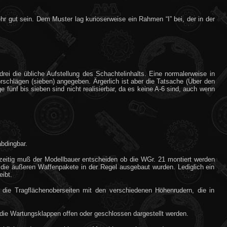
hr gut sein. Dem Muster lag kurioserweise ein Rahmen “I” bei, der in der
rei die übliche Aufstellung des Schachtelinhalts. Eine normalerweise in
chlägen (sieben) angegeben. Ärgerlich ist aber die Tatsache (Über den
fünf bis sieben sind nicht realisierbar, da es keine A-6 sind, auch wenn
abdingbar.
hzeitig muß der Modellbauer entscheiden ob die WGr. 21 montiert werden
 die äußeren Waffenpakete in der Regel ausgebaut wurden. Lediglich ein
ibt.
 die Tragflächenoberseiten mit den verschiedenen Höhenrudern, die in
b die Wartungsklappen offen oder geschlossen dargestellt werden.