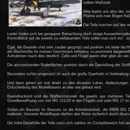
selben Maßstab.
Was bietet uns also der, mi
Platine und zwei Bögen Naßs
Die Teile machen auf den e
Leider finden sich bei genauerer Betrachtung doch einige Auswerfermark
Kontrollblick auf die jeweils zu verbauenden Teile sollte man sich ev
Egal, die Bauteile sind sehr sauber gespritzt und punkten mit einer reichh
der Blechstöße für meinen Geschmack teilweise zu prominent dargestellt 
Aufnahmen mach dies deutlich. Zelle und Flügel waren eher glatt als wie i
Die anzusetzenden Ruderflächen punkten durch die Darstellung der Stoffb
Besonders schön umgesetzt ist auch der große Querholm in Verbindung 
Und dann gehen wir mal direkt zu den diversen Luken, Abdeckungen us
Entscheidung des Modellbauers an was wie gebaut wird.
Beeindruckend sind die Waffenstationen die jeweils aus mehreren Te
Grundbewaffnung von vier MG 151/20 in den Flügeln und zwei MG 17 im
Schon ein Bausatz im Bausatz ist die Antriebseinheit, der BMW 801 D. 
realisiert. Versierte Modellbauer dürften den Motor sicherlich durch dive
Die hohe Detailfülle der Teile setzt sich nahtlos im Cockpitbereich fort 