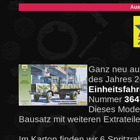
Aus
Ganz neu auf
des Jahres 
Einheitsfah
Nummer
364
Dieses Modell
Bausatz mit weiteren Extrateil
Im Karton finden wir 6 Spritzra